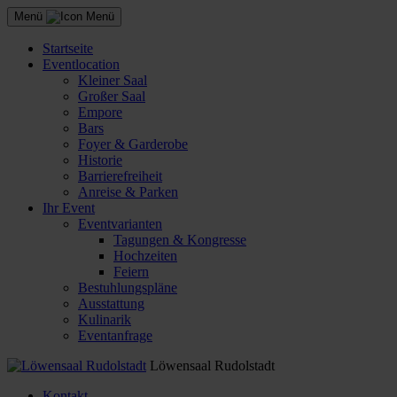
Menü
Startseite
Eventlocation
Kleiner Saal
Großer Saal
Empore
Bars
Foyer & Garderobe
Historie
Barrierefreiheit
Anreise & Parken
Ihr Event
Eventvarianten
Tagungen & Kongresse
Hochzeiten
Feiern
Bestuhlungspläne
Ausstattung
Kulinarik
Eventanfrage
Löwensaal Rudolstadt
Kontakt