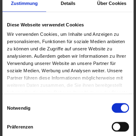
Zustimmung
Details
Über Cookies
Anfrage
Variante
Diese Webseite verwendet Cookies
Ihr Wunschtermin
Wir verwenden Cookies, um Inhalte und Anzeigen zu
Ihr Vorname und Nachname*
personalisieren, Funktionen für soziale Medien anbieten
Ihre E-Mail-Adresse*
zu können und die Zugriffe auf unsere Website zu
Ihre Telefonnnummer*
analysieren. Außerdem geben wir Informationen zu Ihrer
Ihr Anlass
Verwendung unserer Website an unsere Partner für
soziale Medien, Werbung und Analysen weiter. Unsere
Partner führen diese Informationen möglicherweise mit
Ihre Nachricht*
weiteren Daten zusammen, die Sie ihnen bereitgestellt
* Pflichtfeld
haben oder die sie im Rahmen Ihrer Nutzung der Dienste
Datenschutz
Ich stimme zu, dass meine Daten zur Beantwortung der Anfrage
gesammelt haben.
Einwilligungsauswahl
erhoben und verarbeitet werden. Nach Abschluss der Bearbeitung
Notwendig
werden sie gelöscht. Die Einwilligung kann jederzeit für die
Zukunft per Mail widerrufen werden. Detailinfos zum Umgang mit
Nutzerdaten finden Sie in der
Datenschutzerklärung
.
Präferenzen
Senden