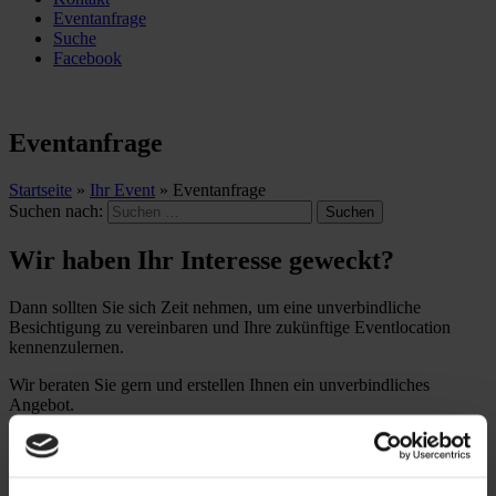
Eventanfrage
Suche
Facebook
Eventanfrage
Startseite
»
Ihr Event
»
Eventanfrage
Suchen nach:
Wir haben Ihr Interesse geweckt?
Dann sollten Sie sich Zeit nehmen, um eine unverbindliche
Besichtigung zu vereinbaren und Ihre zukünftige Eventlocation
kennenzulernen.
Wir beraten Sie gern und erstellen Ihnen ein unverbindliches
Angebot.
Wählen Sie bitte Ihre gewünschte Eventvariante und füllen Sie alle
erforderlichen Felder aus. Wir werden uns umgehend bei Ihnen
melden.