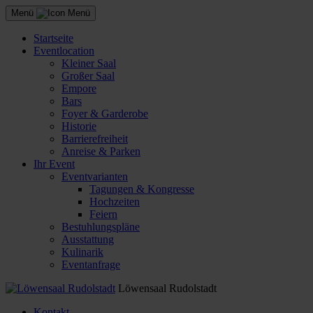
Menü
Startseite
Eventlocation
Kleiner Saal
Großer Saal
Empore
Bars
Foyer & Garderobe
Historie
Barrierefreiheit
Anreise & Parken
Ihr Event
Eventvarianten
Tagungen & Kongresse
Hochzeiten
Feiern
Bestuhlungspläne
Ausstattung
Kulinarik
Eventanfrage
Löwensaal Rudolstadt
Kontakt