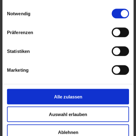
gesammelt haben.
Einwilligungsauswahl
Eventlocation
Notwendig
Details
Präferenzen
Großer Saal
Details
Statistiken
Empore
Marketing
Details
Bars
Alle zulassen
Details
Auswahl erlauben
Foyer & Garderobe
Ablehnen