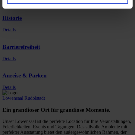
Details
Historie
Details
Barrierefreiheit
Details
Anreise & Parken
Details
Löwensaal Rudolstadt
Ein grandioser Ort für grandiose Momente.
Unser Löwensaal ist die perfekte Location für Ihre Veranstaltungen,
Feierlichkeiten, Events und Tagungen. Das stilvolle Ambiente mit
perfekter Ausstattung bietet den außergewöhnlichen Rahmen, der