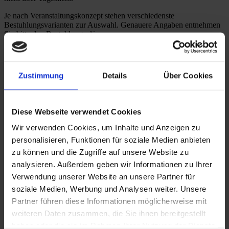
Je nach Veranstaltungskonzept stehen verschiedenste
Bestuhlungsvarianten zur Auswahl. Genauere Angaben entnehmen
Sie bitte den Bestuhlungsplänen.
Bildergalerie
Zustimmung
Details
Über Cookies
Diese Webseite verwendet Cookies
Wir verwenden Cookies, um Inhalte und Anzeigen zu
personalisieren, Funktionen für soziale Medien anbieten
zu können und die Zugriffe auf unsere Website zu
analysieren. Außerdem geben wir Informationen zu Ihrer
Verwendung unserer Website an unsere Partner für
soziale Medien, Werbung und Analysen weiter. Unsere
Weitere Eventlocations​
Partner führen diese Informationen möglicherweise mit
weiteren Daten zusammen, die Sie ihnen bereitgestellt
haben oder die sie im Rahmen Ihrer Nutzung der Dienste